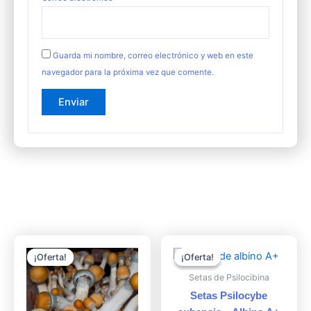
Guarda mi nombre, correo electrónico y web en este
navegador para la próxima vez que comente.
Productos Relacionados A Setas Psilocybe cubensis – Yeti
El
El
El
El
precio
precio
precio
precio
¡Oferta!
¡Oferta!
¡Oferta!
¡Oferta!
original
actual
original
actual
era:
es:
era:
es:
Setas de Psilocibina
$ 20.000.
$ 15.000.
$ 20.000.
$ 15.000.
Setas Psilocybe