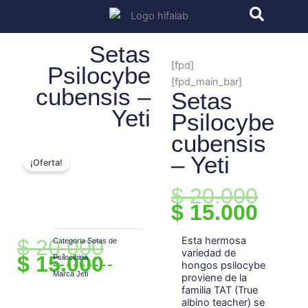
Ir
al
contenido
Setas
[fpd]
Psilocybe
[fpd_main_bar]
cubensis –
Setas
Yeti
Psilocybe
cubensis
– Yeti
¡Oferta!
El
El
$
20.000
precio
precio
$
15.000
original
actual
era:
es:
El
El
Esta hermosa
$
20.000
Categoria
Setas de
variedad de
$ 20.000.
$ 15.000.
precio
precio
$
15.000
Psilocibina
hongos psilocybe
original
actual
Marca
Jeti
proviene de la
era:
es:
familia TAT (True
albino teacher) se