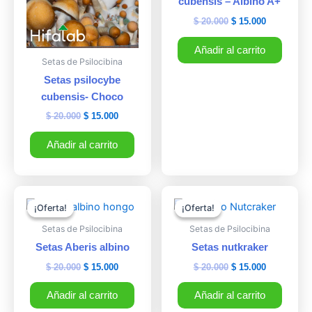
cubensis – Albino A+
$
20.000
$
15.000
Añadir al carrito
Setas de Psilocibina
Setas psilocybe
cubensis- Choco
$
20.000
$
15.000
Añadir al carrito
El
El
El
El
precio
precio
precio
precio
¡Oferta!
¡Oferta!
¡Oferta!
¡Oferta!
original
actual
original
actual
era:
es:
era:
es:
Setas de Psilocibina
Setas de Psilocibina
$ 20.000.
$ 15.000.
$ 20.000.
$ 15.000.
Setas Aberis albino
Setas nutkraker
$
20.000
$
15.000
$
20.000
$
15.000
Añadir al carrito
Añadir al carrito