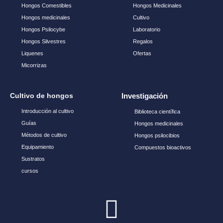
Hongos Comestibles
Hongos Medicinales
Hongos medicinales​
Cultivo
Hongos Psilocybe
Laboratorio
Hongos Silvestres​
Regalos
Liquenes
Ofertas
Micorrizas
Cultivo de hongos
Investigación
Introducción al cultivo
Biblioteca científica
Guías
Hongos medicinales
Métodos de cultivo
Hongos psilocibios
Equipamiento
Compuestos bioactivos
Sustratos
cursos