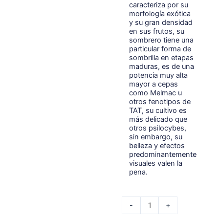
$ 20.000.
$ 15.000.
caracteriza por su
morfología exótica
y su gran densidad
en sus frutos, su
sombrero tiene una
particular forma de
sombrilla en etapas
maduras, es de una
potencia muy alta
mayor a cepas
como Melmac u
otros fenotipos de
TAT, su cultivo es
más delicado que
otros psilocybes,
sin embargo, su
belleza y efectos
predominantemente
visuales valen la
pena.
Setas
-
+
Psilocybe