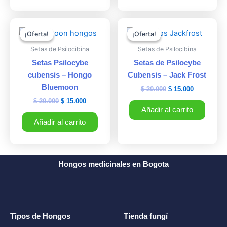
El
El
El
El
precio
precio
precio
precio
¡Oferta!
¡Oferta!
¡Oferta!
¡Oferta!
original
actual
original
actual
era:
es:
era:
es:
Setas de Psilocibina
Setas de Psilocibina
$ 20.000.
$ 15.000.
$ 20.000.
$ 15.000.
Setas Psilocybe
Setas de Psilocybe
cubensis – Hongo
Cubensis – Jack Frost
Bluemoon
$
20.000
$
15.000
$
20.000
$
15.000
Añadir al carrito
Añadir al carrito
Hongos medicinales en Bogota
Tipos de Hongos
Tienda fungí